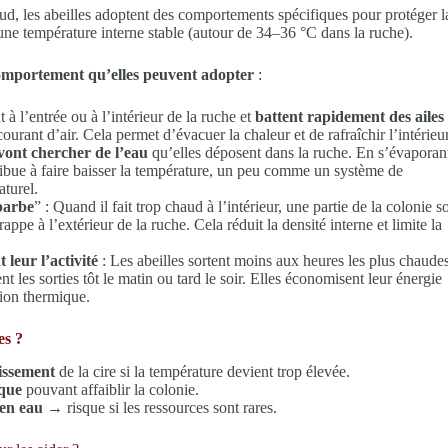
aud, les abeilles adoptent des comportements spécifiques pour protéger l
une température interne stable (autour de 34–36 °C dans la ruche).
comportement qu’elles peuvent adopter
:
t à l’entrée ou à l’intérieur de la ruche et
battent rapidement des ailes
ourant d’air. Cela permet d’évacuer la chaleur et de rafraîchir l’intérieur
vont chercher de l’eau
qu’elles déposent dans la ruche. En s’évaporan
ribue à faire baisser la température, un peu comme un système de
aturel.
barbe
” : Quand il fait trop chaud à l’intérieur, une partie de la colonie so
appe à l’extérieur de la ruche. Cela réduit la densité interne et limite la
 leur l’activité
: Les abeilles sortent moins aux heures les plus chaudes
ent les sorties tôt le matin ou tard le soir. Elles économisent leur énergie
tion thermique.
es ?
issement
de la cire si la température devient trop élevée.
ique
pouvant affaiblir la colonie.
 en eau
→ risque si les ressources sont rares.