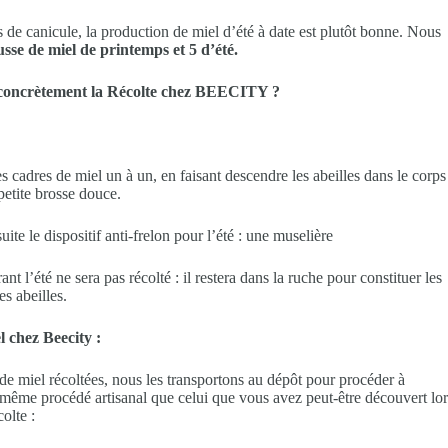
 de canicule, la production de miel d’été à date est plutôt bonne. Nous
usse de miel de printemps et 5 d’été.
concrètement la Récolte chez BEECITY ?
 cadres de miel un à un, en faisant descendre les abeilles dans le corps
petite brosse douce.
ite le dispositif anti-frelon pour l’été : une muselière
nt l’été ne sera pas récolté : il restera dans la ruche pour constituer les
es abeilles.
l chez Beecity :
de miel récoltées, nous les transportons au dépôt pour procéder à
e même procédé artisanal que celui que vous avez peut-être découvert lor
olte :