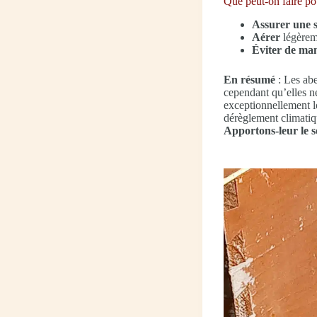
Que peut-on faire pou
Assurer une 
Aérer
légèreme
Éviter de man
En résumé
: Les abei
cependant qu’elles ne
exceptionnellement lo
dérèglement climatiq
Apportons-leur le 