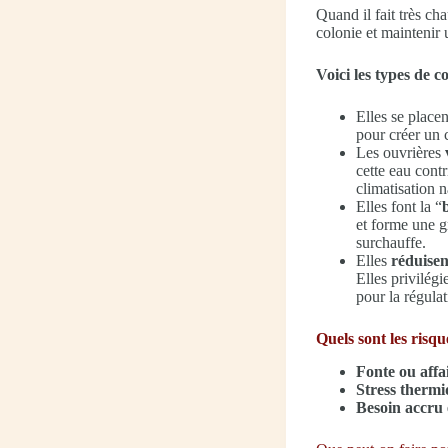
Quand il fait très ch
colonie et maintenir 
Voici les types de 
Elles se placen
pour créer un c
Les ouvrières
cette eau cont
climatisation n
Elles font la “
et forme une gr
surchauffe.
Elles
réduisent
Elles privilégi
pour la régula
Quels sont les risqu
Fonte ou affa
Stress therm
Besoin accru